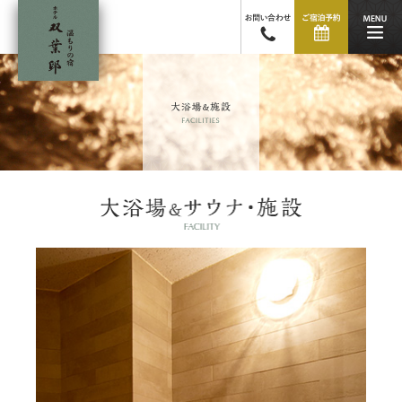
温もりの宿 ホテル双葉邸
ご予約・お問い合わせ 02
ご宿泊予
大浴場＆施設
大浴場