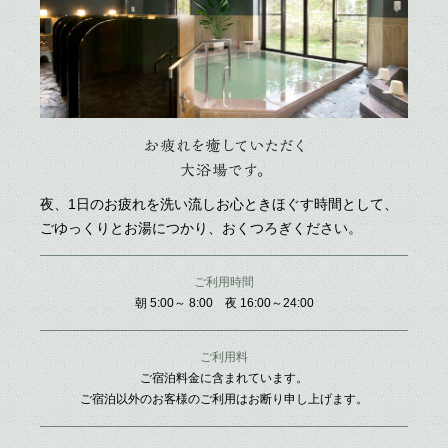
お疲れ
夜、1日のお疲れを洗い流しお心ときほぐす時間として、
ごゆっくりとお湯につかり、おくつろぎください。
ご利用時間
朝 5:00～ 8:00 夜 16:00～24:00
ご利用料
ご宿泊料金に含まれています。
ご宿泊以外のお客様のご利用はお断り申し上げます。